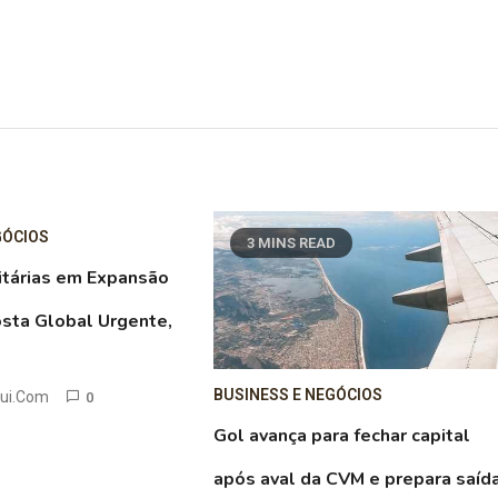
GÓCIOS
3 MINS READ
itárias em Expansão
sta Global Urgente,
BUSINESS E NEGÓCIOS
aui.com
0
Gol avança para fechar capital
após aval da CVM e prepara saíd