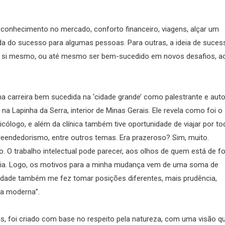
reconhecimento no mercado, conforto financeiro, viagens, alçar um
da do sucesso para algumas pessoas. Para outras, a ideia de suces
para si mesmo, ou até mesmo ser bem-sucedido em novos desafios, a
a carreira bem sucedida na ‘cidade grande’ como palestrante e auto
 Lapinha da Serra, interior de Minas Gerais. Ele revela como foi o
cólogo, e além da clínica também tive oportunidade de viajar por to
reendedorismo, entre outros temas. Era prazeroso? Sim, muito.
 O trabalho intelectual pode parecer, aos olhos de quem está de f
rgia. Logo, os motivos para a minha mudança vem de uma soma de
ridade também me fez tomar posições diferentes, mais prudência,
ida moderna”.
s, foi criado com base no respeito pela natureza, com uma visão q