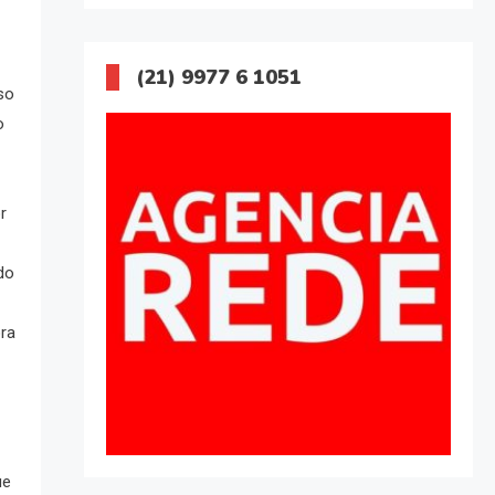
(21) 9977 6 1051
so
o
r
do
ora
ue