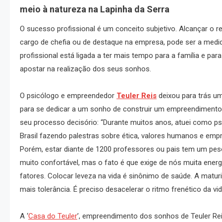
meio à natureza na Lapinha da Serra
O sucesso profissional é um conceito subjetivo. Alcançar o 
cargo de chefia ou de destaque na empresa, pode ser a medi
profissional está ligada a ter mais tempo para a família e 
apostar na realização dos seus sonhos.
O psicólogo e empreendedor
Teuler Reis
deixou para trás um
para se dedicar a um sonho de construir um empreendimento na
seu processo decisório: “Durante muitos anos, atuei como psi
Brasil fazendo palestras sobre ética, valores humanos e emp
Porém, estar diante de 1200 professores ou pais tem um peso.
muito confortável, mas o fato é que exige de nós muita ene
fatores. Colocar leveza na vida é sinônimo de saúde. A matu
mais tolerância. É preciso desacelerar o ritmo frenético da v
A ‘
Casa do Teuler
’, empreendimento dos sonhos de Teuler Rei