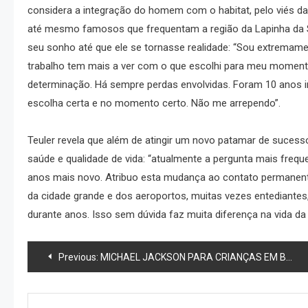
considera a integração do homem com o habitat, pelo viés da s
até mesmo famosos que frequentam a região da Lapinha da 
seu sonho até que ele se tornasse realidade: “Sou extremam
trabalho tem mais a ver com o que escolhi para meu momento
determinação. Há sempre perdas envolvidas. Foram 10 anos inv
escolha certa e no momento certo. Não me arrependo”.
Teuler revela que além de atingir um novo patamar de suces
saúde e qualidade de vida: “atualmente a pergunta mais freq
anos mais novo. Atribuo esta mudança ao contato permanent
da cidade grande e dos aeroportos, muitas vezes entediantes, 
durante anos. Isso sem dúvida faz muita diferença na vida da
Navegação
Previous:
MICHAEL JACKSON PARA CRIANÇAS EM BANGU
de