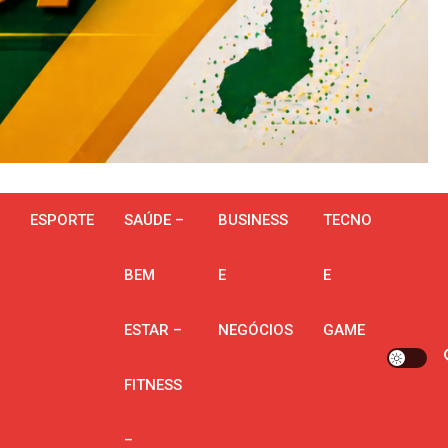
ESPORTE
SAÚDE –
BUSINESS
TECNO
BEM
E
E
ESTAR –
NEGÓCIOS
GAME
FITNESS
–