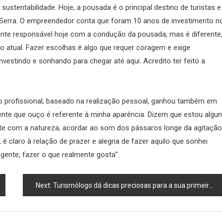
ustentabilidade. Hoje, a pousada é o principal destino de turistas e
Serra. O empreendedor conta que foram 10 anos de investimento n
ente responsável hoje com a condução da pousada, mas é diferente
 atual. Fazer escolhas é algo que requer coragem e exige
estindo e sonhando para chegar até aqui. Acredito ter feito a
so profissional, baseado na realização pessoal, ganhou também em
uente que ouço é referente à minha aparência. Dizem que estou algu
e com a natureza, acordar ao som dos pássaros longe da agitação
é claro à relação de prazer e alegria de fazer aquilo que sonhei
 gente, fazer o que realmente gosta”.
Next:
Turismólogo dá dicas preciosas para a sua primeira viagem internacional