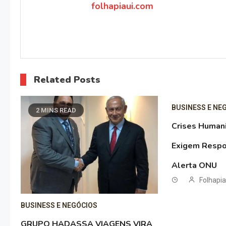
Post
folhapiaui.com
Related Posts
BUSINESS E NE
2 MINS READ
Crises Human
Exigem Respo
Alerta ONU
Folhapi
BUSINESS E NEGÓCIOS
GRUPO HADASSA VIAGENS VIRA