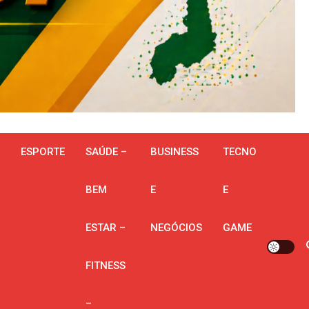
ESPORTE
SAÚDE –
BUSINESS
TECNO
BEM
E
E
ESTAR –
NEGÓCIOS
GAME
FITNESS
–