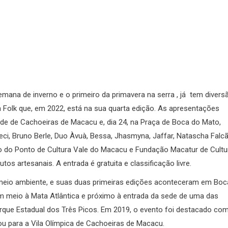
semana de inverno e o primeiro da primavera na serra , já tem divers
ra Folk que, em 2022, está na sua quarta edição. As apresentações
de de Cachoeiras de Macacu e, dia 24, na Praça de Boca do Mato,
ci, Bruno Berle, Duo Àvuà, Bessa, Jhasmyna, Jaffar, Natascha Falc
ção do Ponto de Cultura Vale do Macacu e Fundação Macatur de Cultu
s artesanais. A entrada é gratuita e classificação livre.
e meio ambiente, e suas duas primeiras edições aconteceram em Boc
em meio à Mata Atlântica e próximo à entrada da sede de uma das
arque Estadual dos Três Picos. Em 2019, o evento foi destacado co
rou para a Vila Olímpica de Cachoeiras de Macacu.