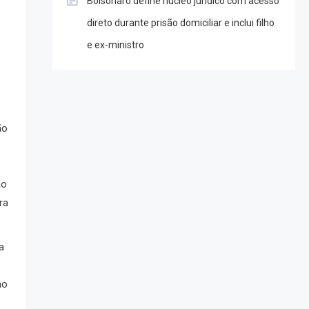
Bolsonaro define núcleo jurídico com acesso
direto durante prisão domiciliar e inclui filho
e ex-ministro
ão
ão
ra
a
mo