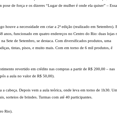
ose de força e os dizeres “Lugar de mulher é onde ela quiser” – Essa
ogo houve a necessidade em criar a 2ª edição (realizado em Setembro).
 48 anos, funcionado em quatro endereços no Centro do Rio: duas lojas 
a na Sete de Setembro, se destaca. Com diversificados produtos, uma
diças, tintas, pisos, e muito mais. Com em torno de 6 mil produtos, é
estimento revertido em crédito nas compras a partir de R$ 200,00 – nas
após a aula no valor de R$ 50,00).
 a cabeça. Depois vem a aula teórica, onde leva em torno de 1h30. U
ais, sorteios de brindes. Turmas com até 40 participantes.
ro Rio).