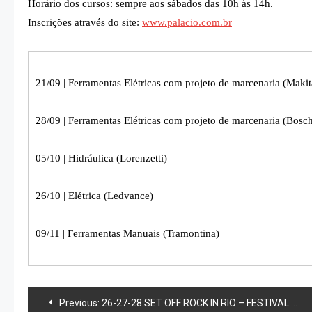
Horário dos cursos: sempre aos sábados das 10h às 14h.
Inscrições através do site:
www.palacio.com.br
21/09 | Ferramentas Elétricas com projeto de marcenaria (Makit
28/09 | Ferramentas Elétricas com projeto de marcenaria (Bosc
05/10 | Hidráulica (Lorenzetti)
26/10 | Elétrica (Ledvance)
09/11 | Ferramentas Manuais (Tramontina)
Navegação
Previous:
26-27-28 SET OFF ROCK IN RIO – FESTIVAL DE JAZZ NO DOWNTOWN