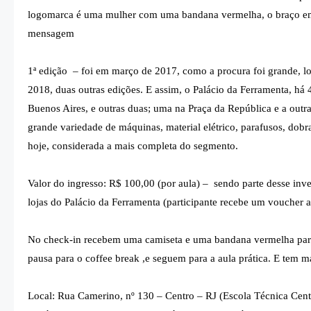
logomarca é uma mulher com uma bandana vermelha, o braço em p
mensagem
1ª edição – foi em março de 2017, como a procura foi grande, l
2018, duas outras edições. E assim, o Palácio da Ferramenta, há
Buenos Aires, e outras duas; uma na Praça da República e a outr
grande variedade de máquinas, material elétrico, parafusos, dobra
hoje, considerada a mais completa do segmento.
Valor do ingresso: R$ 100,00 (por aula) – sendo parte desse inv
lojas do Palácio da Ferramenta (participante recebe um voucher 
No check-in recebem uma camiseta e uma bandana vermelha para
pausa para o coffee break ,e seguem para a aula prática. E tem m
Local: Rua Camerino, nº 130 – Centro – RJ (Escola Técnica Cent