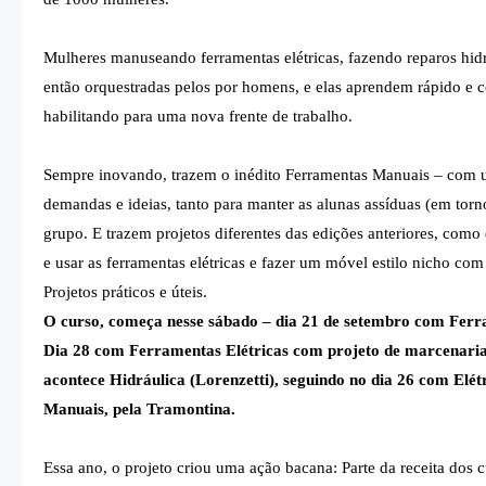
Mulheres manuseando ferramentas elétricas, fazendo reparos hidráu
então orquestradas pelos por homens, e elas aprendem rápido e c
habilitando para uma nova frente de trabalho.
Sempre inovando,
trazem
o inédito Ferramentas Manuais
– com
demandas e ideias, tanto para manter as alunas assíduas (em to
grupo. E trazem projetos diferentes das edições anteriores, com
e usar as ferramentas elétricas e fazer um móvel estilo nicho co
Projetos práticos e úteis.
O curso,
começa nesse sábado –
dia 21
de setembro com
Ferr
Dia
28
com
Ferramentas Elétricas com projeto de marcenaria
acontece
Hidráulica (Lorenzetti)
, seguindo no dia 26 com Elét
Manuais
, pela
Tramontina
.
Essa ano, o projeto criou uma ação bacana: Parte da receita dos