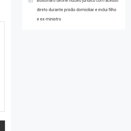
Bolsonaro define núcleo jurídico com acesso
direto durante prisão domiciliar e inclui filho
e ex-ministro