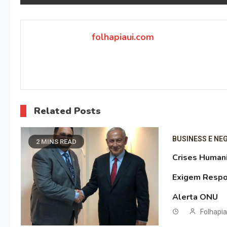
de
Post
folhapiaui.com
Related Posts
BUSINESS E NE
2 MINS READ
Crises Human
Exigem Respo
Alerta ONU
Folhapi