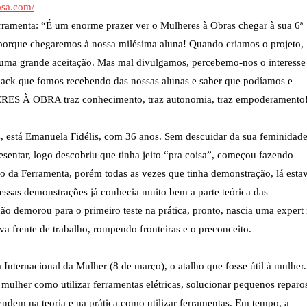
osa.
com/
rramenta: “É um enorme prazer ver o Mulheres à Obras chegar à sua 6ª
s porque chegaremos à nossa milésima aluna! Quando criamos o projeto,
 uma grande aceitação. Mas mal divulgamos, percebemo-nos o interesse
dback que fomos recebendo das nossas alunas e saber que podíamos e
ERES À OBRA traz conhecimento, traz autonomia, traz empoderamento
las, está Emanuela Fidélis, com 36 anos. Sem descuidar da sua feminidade
sentar, logo descobriu que tinha jeito “pra coisa”, começou fazendo
o da Ferramenta, porém todas as vezes que tinha demonstração, lá esta
dessas demonstrações já conhecia muito bem a parte teórica das
não demorou para o primeiro teste na prática, pronto, nascia uma expert
 frente de trabalho, rompendo fronteiras e o preconceito.
nternacional da Mulher (8 de março), o atalho que fosse útil à mulher.
ulher como utilizar ferramentas elétricas, solucionar pequenos reparo
ndem na teoria e na prática como utilizar ferramentas. Em tempo, a