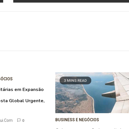
GÓCIOS
3 MINS READ
itárias em Expansão
sta Global Urgente,
BUSINESS E NEGÓCIOS
aui.com
0