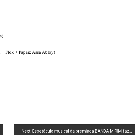
a)
h + Flok + Papaiz Assa Abloy)
Next:
Espetáculo musical da premiada BANDA MIRIM faz curta temporad