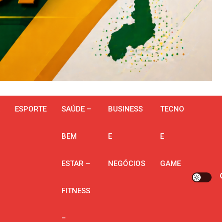
ESPORTE
SAÚDE –
BUSINESS
TECNO
BEM
E
E
ESTAR –
NEGÓCIOS
GAME
FITNESS
–