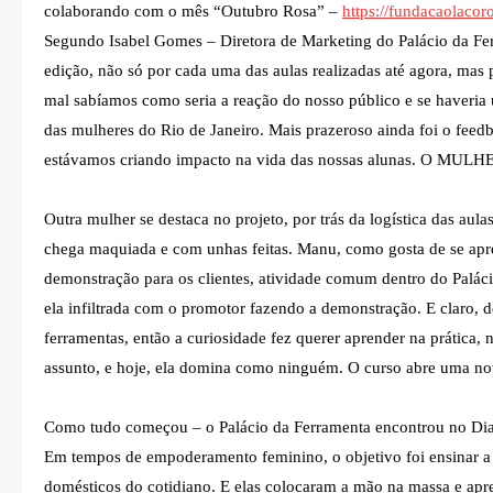
colaborando com o mês “Outubro Rosa” –
https://fundacaolacor
Segundo Isabel Gomes – Diretora de Marketing do Palácio da Fe
edição, não só por cada uma das aulas realizadas até agora, ma
mal sabíamos como seria a reação do nosso público e se haveria
das mulheres do Rio de Janeiro. Mais prazeroso ainda foi o fee
estávamos criando impacto na vida das nossas alunas. O MULH
Outra mulher se destaca no projeto, por trás da logística das au
chega maquiada e com unhas feitas. Manu, como gosta de se apre
demonstração para os clientes, atividade comum dentro do Paláci
ela infiltrada com o promotor fazendo a demonstração. E claro, 
ferramentas, então a curiosidade fez querer aprender na prática, 
assunto, e hoje, ela domina como ninguém. O curso abre uma nova
Como tudo começou – o Palácio da Ferramenta encontrou no Dia I
Em tempos de empoderamento feminino, o objetivo foi ensinar a m
domésticos do cotidiano. E elas colocaram a mão na massa e apre