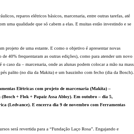
licos, reparos elétricos básicos, marcenaria, entre outras tarefas, até
om uma qualidade que só cabem a elas. E muitas estão investindo e se
 um
projeto
de
uma estante. E como o objetivo é apresentar novas
rno de 40% frequentaram as outras edições), como para atender um novo
o é o caso da – marcenaria, onde as alunas podem colocar a mão na mass
m pés palito (no dia da Makita) e um bauzinho com fecho (dia da Bosch).
amentas Elétricas com projeto de marcenaria (Makita)
–
 (Bosch + Flok + Papaiz Assa Abloy)
. Em outubro – dia 5,
rica
(Ledvance)
. E encerra dia 9 de novembro com
Ferramentas
 cursos será revertida para a “Fundação Laço Rosa”. Engajando e