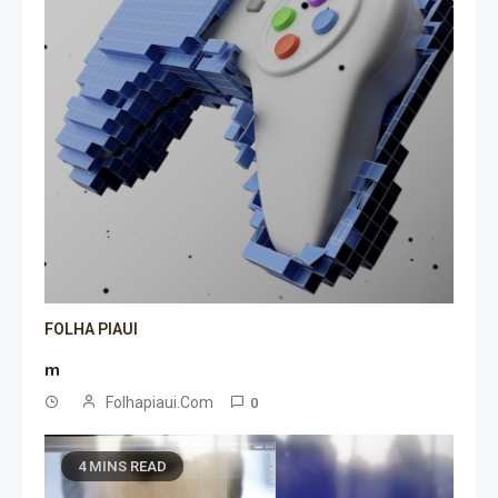
FOLHA PIAUI
m
Folhapiaui.com
0
4 MINS READ