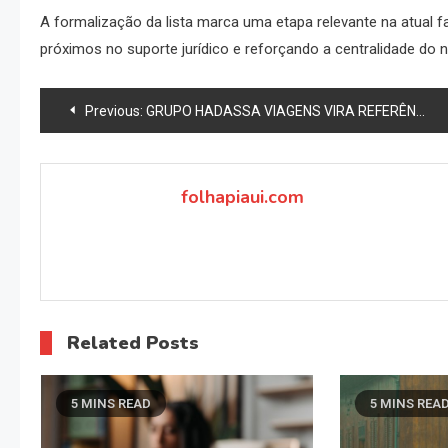
A formalização da lista marca uma etapa relevante na atual f
próximos no suporte jurídico e reforçando a centralidade do
Navegação
Previous:
GRUPO HADASSA VIAGENS VIRA REFERÊNCIA MUNDIAL, ATINGE 1.2 MILHÃO DE EMBARQUES, 635.000 CLIENTES CADASTRADOS E IMPLANTA BANCO DIGITAL COM MAIS DE 300 SERVIÇOS
de
Post
folhapiaui.com
Related Posts
5 MINS READ
5 MINS REA