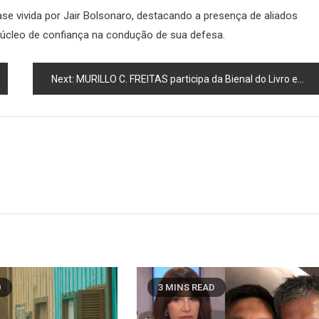
ase vivida por Jair Bolsonaro, destacando a presença de aliados
 núcleo de confiança na condução de sua defesa.
Next:
MURILLO C. FREITAS participa da Bienal do Livro em Salvador nesse domingo (19)
D
3 MINS READ