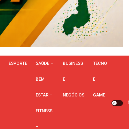
ESPORTE
SAÚDE –
BUSINESS
TECNO
BEM
E
E
ESTAR –
NEGÓCIOS
GAME
FITNESS
–