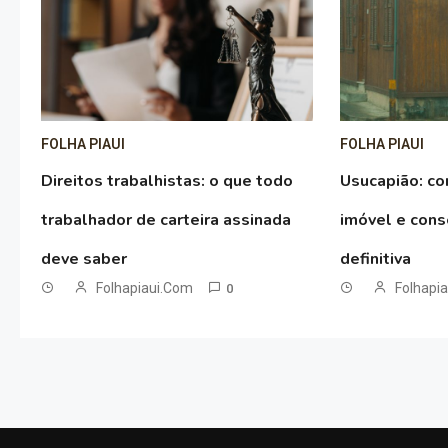
FOLHA PIAUI
FOLHA PIAUI
Direitos trabalhistas: o que todo
Usucapião: co
trabalhador de carteira assinada
imóvel e conse
deve saber
definitiva
Folhapiaui.com
Folhapi
0