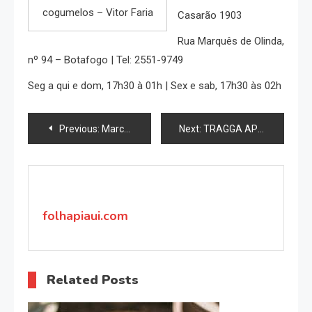
cogumelos – Vitor Faria
Casarão 1903
Rua Marquês de Olinda,
nº 94 – Botafogo | Tel: 2551-9749
Seg a qui e dom, 17h30 à 01h | Sex e sab, 17h30 às 02h
Navegação
Previous:
Marca de lingerie paranaense é a queridinha entre as famosas
Next:
TRAGGA APOSTA EM FESTIVAL NORDESTINO PARA A TEMPORADA
de
Post
folhapiaui.com
Related Posts