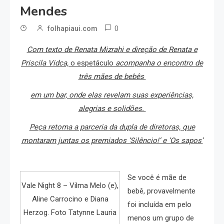
Mendes
0
folhapiaui.com
Com texto de Renata Mizrahi e direção de
Renata e
Priscila Vidca,
o espetáculo
acompanha o encontro de
três mães de bebês
em um bar, onde elas revelam suas experiências,
alegrias e solidões.
Peça retoma a parceria da dupla de diretoras,
que
montaram juntas os premiados ‘Silêncio!’ e ‘Os sapos’
Se você é mãe de
Vale Night 8 – Vilma Melo (e),
bebê, provavelmente
Aline Carrocino e Diana
foi incluída em pelo
Herzog. Foto Tatynne Lauria
menos um grupo de