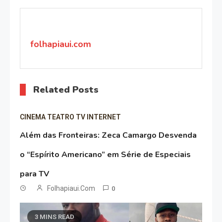
de
Post
folhapiaui.com
Related Posts
CINEMA TEATRO TV INTERNET
Além das Fronteiras: Zeca Camargo Desvenda
o “Espírito Americano” em Série de Especiais
para TV
Folhapiaui.com
0
3 MINS READ