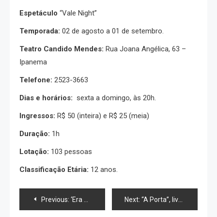
Espetáculo
“Vale Night”
Temporada:
02 de agosto a 01 de setembro.
Teatro Candido Mendes:
Rua Joana Angélica, 63 –
Ipanema
Telefone:
2523-3663
Dias e horários:
sexta a domingo, às 20h.
Ingressos:
R$ 50 (inteira) e R$ 25 (meia)
Duração:
1h
Lotação:
103 pessoas
Classificação Etária:
12 anos.
Navegação
Previous:
‘Era Medeia’ encerra temporada, neste domingo (28/07), no Sesc Copacabana
Next:
“A Porta”, livremente inspirado na filosofia e existencialismo do francês Jean-Paul Sartre estreia dia 27 de julho.