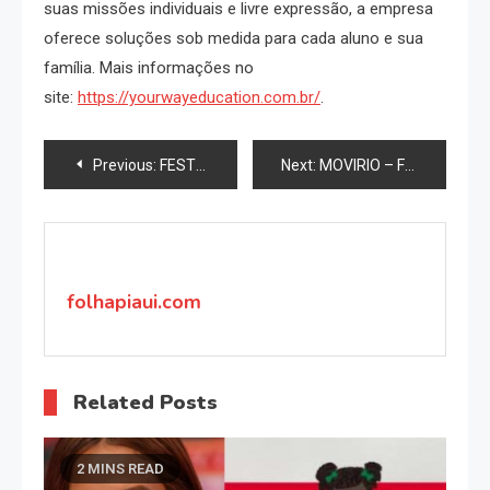
suas missões individuais e livre expressão, a empresa
oferece soluções sob medida para cada aluno e sua
família. Mais informações no
site:
https://yourwayeducation.com.br/
.
Navegação
Previous:
FESTIVAL PINK UMBRELLAS -SP APRESENTA ENCONTROS ARTÍSTICOS INÉDITO
Next:
MOVIRIO – FESTIVAL DE DANÇA NO RIO E NITERÓI
de
Post
folhapiaui.com
Related Posts
2 MINS READ