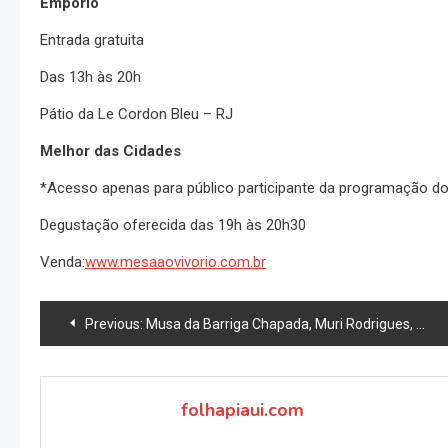
Empório
Entrada gratuita
Das 13h às 20h
Pátio da Le Cordon Bleu – RJ
Melhor das Cidades
*Acesso apenas para público participante da programação do
Degustação oferecida das 19h às 20h30
Venda:
www.mesaaovivorio.com.br
Navegação
Previous:
Musa da Barriga Chapada, Muri Rodrigues, está de volta: “Gosto mais de mim agora”
de
Post
folhapiaui.com