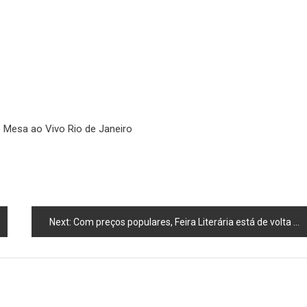
 Mesa ao Vivo Rio de Janeiro
Next:
Com preços populares, Feira Literária está de volta ao Centro de Queimados