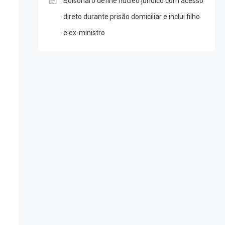
Bolsonaro define núcleo jurídico com acesso
direto durante prisão domiciliar e inclui filho
e ex-ministro