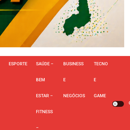
ESPORTE
SAÚDE –
BUSINESS
TECNO
BEM
E
E
ESTAR –
NEGÓCIOS
GAME
FITNESS
–