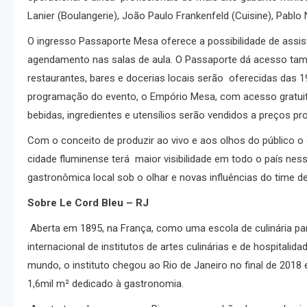
Lanier (Boulangerie), João Paulo Frankenfeld (Cuisine), Pablo N
O ingresso Passaporte Mesa oferece a possibilidade de assisti
agendamento nas salas de aula. O Passaporte dá acesso tam
restaurantes, bares e docerias locais serão oferecidas das 1
programação do evento, o Empório Mesa, com acesso gratuito
bebidas, ingredientes e utensílios serão vendidos a preços p
Com o conceito de produzir ao vivo e aos olhos do público o 
cidade fluminense terá maior visibilidade em todo o país nes
gastronômica local sob o olhar e novas influências do time d
Sobre Le Cord Bleu – RJ
Aberta em 1895, na França, como uma escola de culinária par
internacional de institutos de artes culinárias e de hospita
mundo, o instituto chegou ao Rio de Janeiro no final de 201
1,6mil m² dedicado à gastronomia.