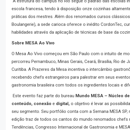
A estrutura do campus no Rio segue o padrão das escolas int
escola francesa, tendo à disposição onze cozinhas altamente
práticas dos mestres. Além dos renomados cursos clássicos 
Boulangerie), a sede carioca oferece o inédito CordonTec, cu
habilidades através da aplicação de técnicas de base da cozi
Sobre MESA Ao Vivo
O Mesa Ao Vivo começou em São Paulo com o intuito de mostr
percorreu Pernambuco, Minas Gerais, Ceará, Brasília, Rio de Ja
Curitiba. A Prazeres da Mesa incentiva o intercâmbio gastronô
recebendo chefs estrangeiros para palestrar em seus eventos.
gastronomia brasileira com todos os ingredientes locais e dif
Este evento faz parte do bureau
Mundo MESA – Núcleo de 
conteúdo, conexão
e
digital,
o objetivo é levar as possibil
seu segmento. Seu portfólio conta com a Semana MESA SP, m
edição traz de todos os cantos do mundo renomados chefs 
Tendências, Congresso Internacional de Gastronomia e MESA 