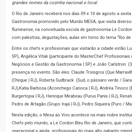
grandes nomes da cozinha nacional e local
O Rio de Janeiro receberá nos dias 09 e 10 de agosto a sext
Gastronomia promovido pelo Mundo MESA, que visita diversos 
fluminense, na conceituada escola de gastronomia Le Cordon 
com palestras, degustações, aulas em torno do tema “Rio de J
Entre os chefs e profissionais que visitarão a cidade estão L
SP), Angélica Vitali (participante do MasterChef Profissionai
Negócios e Gestão da Gastronomia | SP) e João Carlstron (
presença no evento. São eles: Claude Troisgros (Que Marravilh
(Oteque | RJ), Roberta Sudbrack (Sud, o pássaro verde / Gar
RJ),Katia Barbosa (Aconchego Carioca | RJ), Andréa Tinoco 
Burgertopia | RJ), Henrique Mirabeau (Purus Panis | RJ), Renat
Pedro de Artagão (Grupo Irajá | RJ), Pedro Siqueira (Puro / Mass
Nesta edição, o Mesa ao Vivo acontece na mais nobre institu
Chefs pelo mundo, a Le Cordon Bleu Rio de Janeiro, que con
operacional e ainda profissionais do mais alto gabarito minis