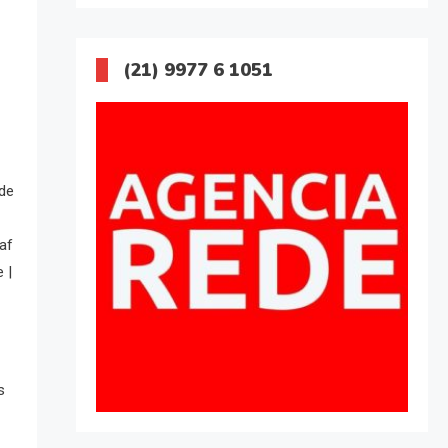
(21) 9977 6 1051
 de
af
 |
s