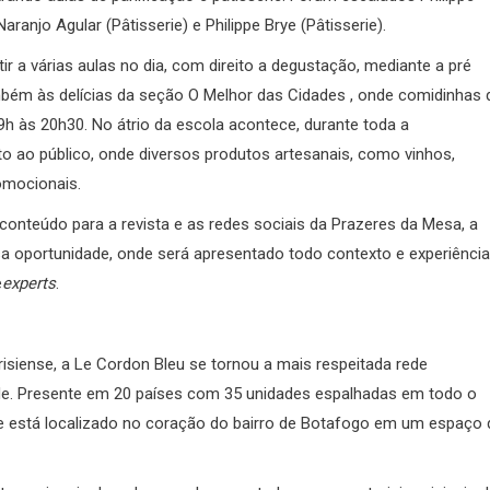
aranjo Agular (Pâtisserie) e Philippe Brye (Pâtisserie).
r a várias aulas no dia, com direito a degustação, mediante a pré
bém às delícias da seção O Melhor das Cidades , onde comidinhas 
9h às 20h30. No átrio da escola acontece, durante toda a
 ao público, onde diversos produtos artesanais, como vinhos,
romocionais.
conteúdo para a revista e as redes sociais da Prazeres da Mesa, a
sa oportunidade, onde será apresentado todo contexto e experiência
e
experts
.
isiense, a Le Cordon Bleu se tornou a mais respeitada rede
lidade. Presente em 20 países com 35 unidades espalhadas em todo o
8 e está localizado no coração do bairro de Botafogo em um espaço 