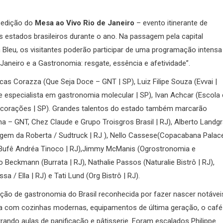
a edição do
Mesa ao Vivo Rio de Janeiro
– evento itinerante de
estados brasileiros durante o ano. Na passagem pela capital
Bleu, os visitantes poderão participar de uma programação intensa
aneiro e a Gastronomia: resgate, essência e afetividade”.
ucas Corazza (Que Seja Doce – GNT | SP), Luiz Filipe Souza (Evvai |
s e especialista em gastronomia molecular | SP), Ivan Achcar (Escola
3corações | SP). Grandes talentos do estado também marcarão
a – GNT, Chez Claude e Grupo Troisgros Brasil | RJ), Alberto Landgr
agem da Roberta / Sudtruck | RJ ), Nello Cassese(Copacabana Palace
(Bufê Andréa Tinoco | RJ),Jimmy McManis (Ogrostronomia e
o Beckmann (Burrata | RJ), Nathalie Passos (Naturalie Bistrô | RJ),
a / Ella | RJ) e Tati Lund (Org Bistrô | RJ).
ição de gastronomia do Brasil reconhecida por fazer nascer notávei
ta com cozinhas modernas, equipamentos de última geração, o café
trando aulas de panificação e pâtisserie. Foram escalados Philippe