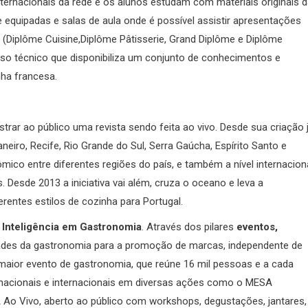
ernacionais da rede e os alunos estudam com materiais originais 
 equipadas e salas de aula onde é possível assistir apresentações
(Diplôme Cuisine,Diplôme Pâtisserie, Grand Diplôme e Diplôme
rso técnico que disponibiliza um conjunto de conhecimentos e
nha francesa.
ar ao público uma revista sendo feita ao vivo. Desde sua criação 
neiro, Recife, Rio Grande do Sul, Serra Gaúcha, Espírito Santo e
mico entre diferentes regiões do país, e também a nível internacion
 Desde 2013 a iniciativa vai além, cruza o oceano e leva a
erentes estilos de cozinha para Portugal.
Inteligência em Gastronomia
. Através dos pilares
eventos,
idades da gastronomia para a promoção de marcas, independente de
aior evento de gastronomia, que reúne 16 mil pessoas e a cada
nacionais e internacionais em diversas ações como o MESA
Ao Vivo, aberto ao público com workshops, degustações, jantares,