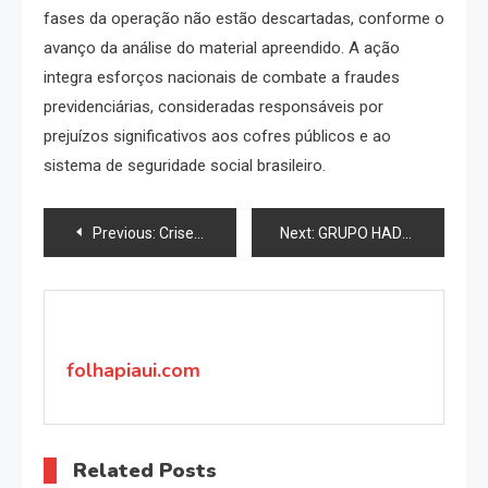
fases da operação não estão descartadas, conforme o
avanço da análise do material apreendido. A ação
integra esforços nacionais de combate a fraudes
previdenciárias, consideradas responsáveis por
prejuízos significativos aos cofres públicos e ao
sistema de seguridade social brasileiro.
Navegação
Previous:
Crises Humanitárias em Expansão Exigem Resposta Global Urgente, Alerta ONU
Next:
GRUPO HADASSA VIAGENS VIRA REFERÊNCIA MUNDIAL, ATINGE 1.2 MILHÃO DE EMBARQUES, 635.000 CLIENTES CADASTRADOS E IMPLANTA BANCO DIGITAL COM MAIS DE 300 SERVIÇOS
de
Post
folhapiaui.com
Related Posts