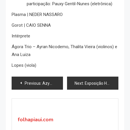
participação: Pauxy Gentil-Nunes (eletrônica)
Plasma | NEDER NASSARO
Gorot | CAIO SENNA
Intérprete
Ágora Trio – Ayran Nicodemo, Thalita Vieira (violinos) e
Ana Luiza
Lopes (viola)
Navegação
Previous:
Azymuth lança álbum com demos inéditas em show no Sesc Ginástico
Next:
Exposição Heitor dos Prazeres no salão do Bar Luiz
de
Post
folhapiaui.com