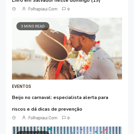
Livro em Salvador nesse domingo (19)
Folhapiaui.com
0
3 MINS READ
EVENTOS
Beijo no carnaval: especialista alerta para
riscos e dá dicas de prevenção
Folhapiaui.com
0