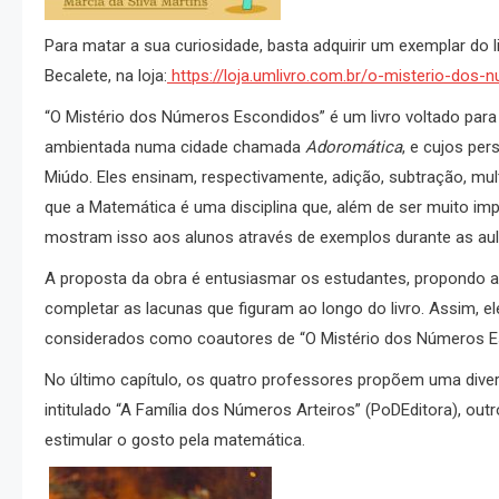
Para matar a sua curiosidade, basta adquirir um exemplar do 
Becalete, na loja:
https://loja.umlivro.com.br/o-misterio-dos
“O Mistério dos Números Escondidos” é um livro voltado para 
ambientada numa cidade chamada
Adoromática
, e cujos pe
Miúdo. Eles ensinam, respectivamente, adição, subtração, mu
que a Matemática é uma disciplina que, além de ser muito imp
mostram isso aos alunos através de exemplos durante as aul
A proposta da obra é entusiasmar os estudantes, propondo a
completar as lacunas que figuram ao longo do livro. Assim, e
considerados como coautores de “O Mistério dos Números Esco
No último capítulo, os quatro professores propõem uma diverti
intitulado “A Família dos Números Arteiros” (PoDEditora), outro
estimular o gosto pela matemática.