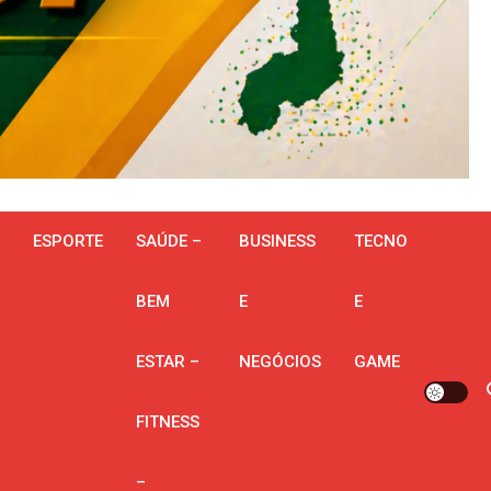
ESPORTE
SAÚDE –
BUSINESS
TECNO
BEM
E
E
ESTAR –
NEGÓCIOS
GAME
FITNESS
–