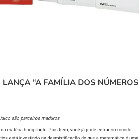
 LANÇA “A FAMÍLIA DOS NÚMEROS
údico são parceiros maduros
 matéria horripilante. Pois bem, você já pode entrar no mundo
ins está investindo na desmistificação de que a matemática é uma