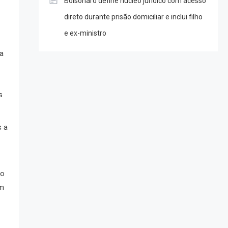
Bolsonaro define núcleo jurídico com acesso
direto durante prisão domiciliar e inclui filho
e ex-ministro
ha
s
s a
ro
am