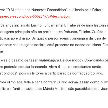
livro “O Mistério dos Números Escondidos”, publicado pela Editora
-numeros-escondidos-6552347/p#description
os anos iniciais do Ensino Fundamental I. Trata-se de uma historin
rsonagens principais são os professores Robusto, Fininho, Graúdo e
ltiplicação e divisão. Os quatro personagens comungam da ideia de
ortante nas relações sociais, está presente no nosso cotidiano. Ele
as.
 eles o desafio de fazer
matemágica
. De que modo? Convidando-o
les poderão estudar brincando. Além disso, os estudantes serão
ndidos”, pois os leitores a participarão da confecção do livro.
da olimpíada. Vale a pena conferir. O livro acima, assim como o liv
 livro infantil de autoria de Márcia Martins, são paradidáticos e vis