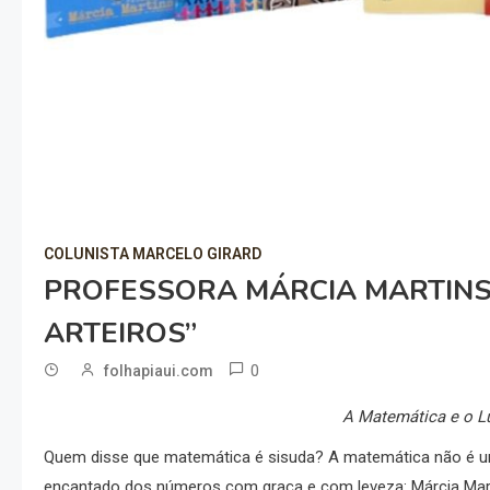
COLUNISTA MARCELO GIRARD
PROFESSORA MÁRCIA MARTINS
ARTEIROS”
0
folhapiaui.com
A Matemática e o L
Quem disse que matemática é sisuda? A matemática não é uma
encantado dos números com graça e com leveza: Márcia Mart