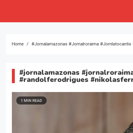
Home
#jornalamazonas #jornalroraima #jornlatocantis #
#jornalamazonas #jornalroraima
#randolferodrigues #nikolasfer
1 MIN READ