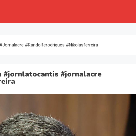
jornalacre #randolferodrigues #nikolasferreira
 #jornlatocantis #jornalacre
reira