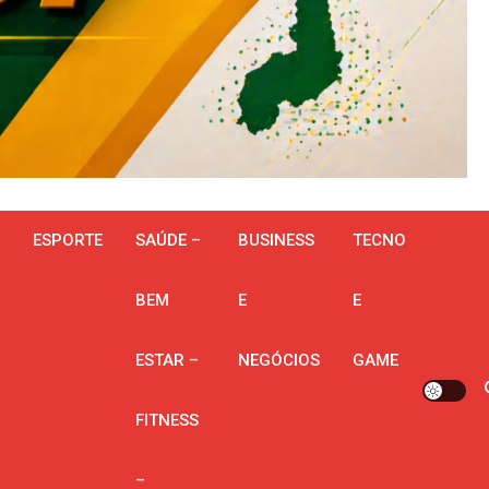
ESPORTE
SAÚDE –
BUSINESS
TECNO
BEM
E
E
ESTAR –
NEGÓCIOS
GAME
FITNESS
–