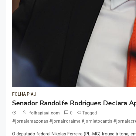
FOLHA PIAUI
Senador Randolfe Rodrigues Declara Ap
0
Tagged
folhapiaui.com
#jornalamazonas #jornalroraima #jornlatocantis #jornalacre
O deputado federal Nikolas Ferreira (PL-MG) trouxe à tona, em