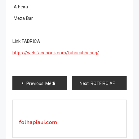
A Feira
Meza Bar
Link FÁBRICA
https://web.facebook.com/fabricabhering/
Navegação
Previous:
Média-metragem reuniu artistas, diretores e produtores
Next:
ROTEIRO AFRODISÍACO PARA APROVEITAR O DIA DO SEXO
de
Post
folhapiaui.com