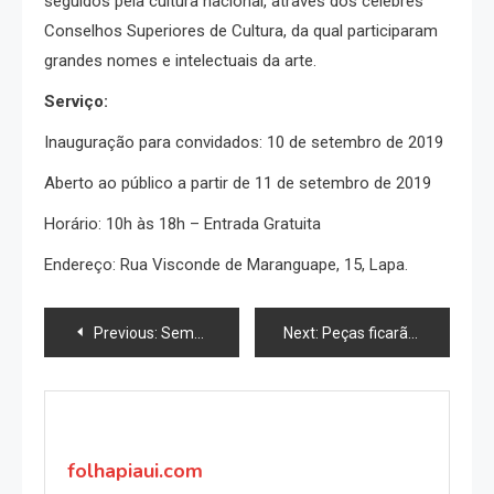
seguidos pela cultura nacional, através dos célebres
Conselhos Superiores de Cultura, da qual participaram
grandes nomes e intelectuais da arte.
Serviço:
Inauguração para convidados: 10 de setembro de 2019
Aberto ao público a partir de 11 de setembro de 2019
Horário: 10h às 18h – Entrada Gratuita
Endereço: Rua Visconde de Maranguape, 15, Lapa.
Navegação
Previous:
Semana da Acessibilidade Surda promove inserção de deficientes auditivos no mercado de trabalho
Next:
Peças ficarão em exposição na Chácara do Céu e estarão à venda na ArtRio.
de
Post
folhapiaui.com