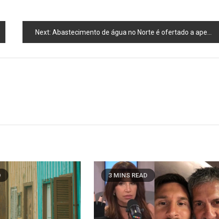
Next:
Abastecimento de água no Norte é ofertado a apenas 60% da população
D
3 MINS READ