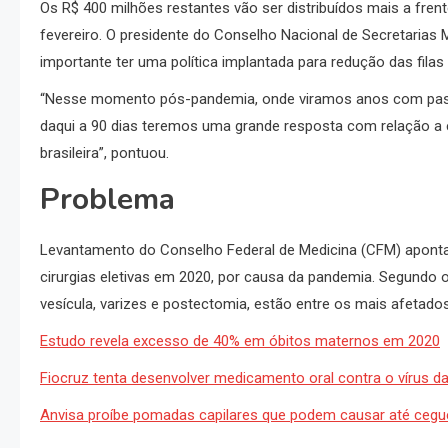
Os R$ 400 milhões restantes vão ser distribuídos mais a frente
fevereiro. O presidente do Conselho Nacional de Secretarias 
importante ter uma política implantada para redução das fila
“Nesse momento pós-pandemia, onde viramos anos com pass
daqui a 90 dias teremos uma grande resposta com relação a 
brasileira”, pontuou.
Problema
Levantamento do Conselho Federal de Medicina (CFM) aponta q
cirurgias eletivas em 2020, por causa da pandemia. Segundo o
vesícula, varizes e postectomia, estão entre os mais afetados
Estudo revela excesso de 40% em óbitos maternos em 2020
Fiocruz tenta desenvolver medicamento oral contra o vírus d
Anvisa proíbe pomadas capilares que podem causar até cegue