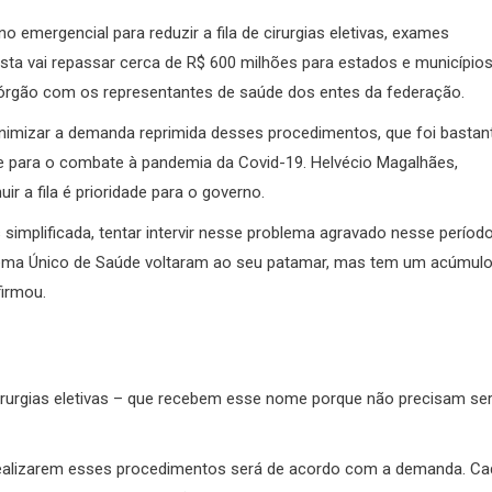
o emergencial para reduzir a fila de cirurgias eletivas, exames
asta vai repassar cerca de R$ 600 milhões para estados e município
o órgão com os representantes de saúde dos entes da federação.
inimizar a demanda reprimida desses procedimentos, que foi bastan
de para o combate à pandemia da Covid-19. Helvécio Magalhães,
ir a fila é prioridade para o governo.
simplificada, tentar intervir nesse problema agravado nesse períod
tema Único de Saúde voltaram ao seu patamar, mas tem um acúmul
irmou.
 cirurgias eletivas – que recebem esse nome porque não precisam se
 realizarem esses procedimentos será de acordo com a demanda. Ca