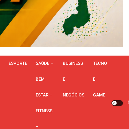
ESPORTE
SAÚDE –
BUSINESS
TECNO
BEM
E
E
ESTAR –
NEGÓCIOS
GAME
FITNESS
–