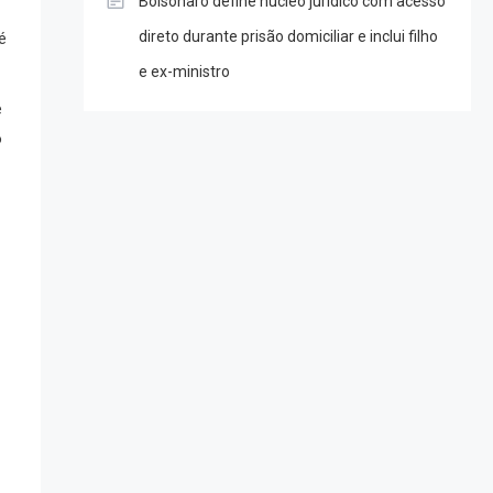
Bolsonaro define núcleo jurídico com acesso
direto durante prisão domiciliar e inclui filho
é
e ex-ministro
e
o