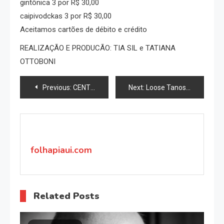
gintônica 3 por R$ 30,00
caipivodckas 3 por R$ 30,00
Aceitamos cartões de débito e crédito
REALIZAÇÃO E PRODUCÃO: TIA SIL e TATIANA
OTTOBONI
Navegação
Previous:
CENTRO CULTURAL BANCO DO BRASIL APRESENTA “PIQUENIQUE”
Next:
Loose Tanos levam irreverência musical à Bienal Internacional do Livro
de
Post
folhapiaui.com
Related Posts