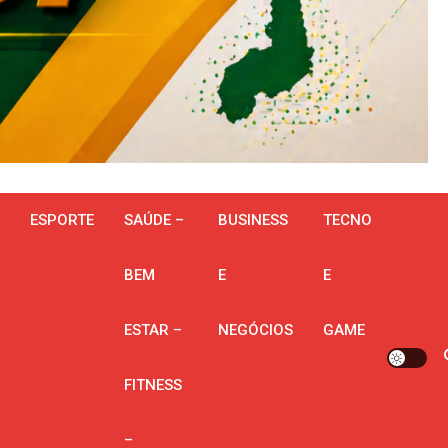
ESPORTE
SAÚDE –
BUSINESS
TECNO
BEM
E
E
ESTAR –
NEGÓCIOS
GAME
FITNESS
–