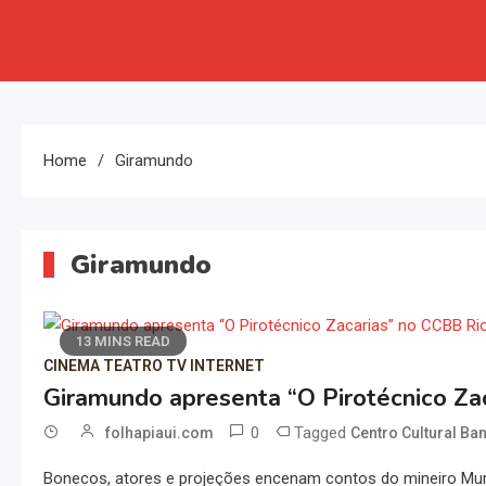
Home
Giramundo
Giramundo
13 MINS READ
CINEMA TEATRO TV INTERNET
Giramundo apresenta “O Pirotécnico Za
0
Tagged
folhapiaui.com
Centro Cultural Ba
Bonecos, atores e projeções encenam contos do mineiro Muril