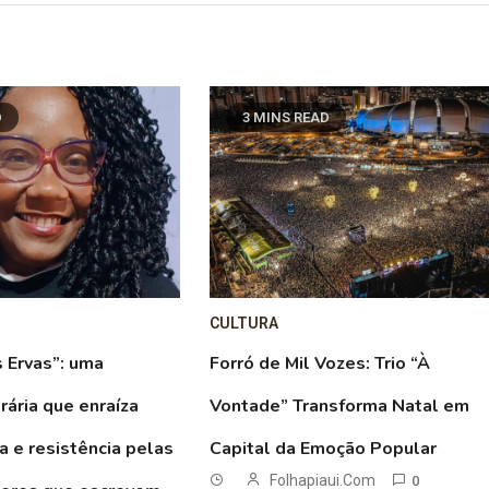
D
3 MINS READ
CULTURA
 Ervas”: uma
Forró de Mil Vozes: Trio “À
rária que enraíza
Vontade” Transforma Natal em
a e resistência pelas
Capital da Emoção Popular
Folhapiaui.com
0