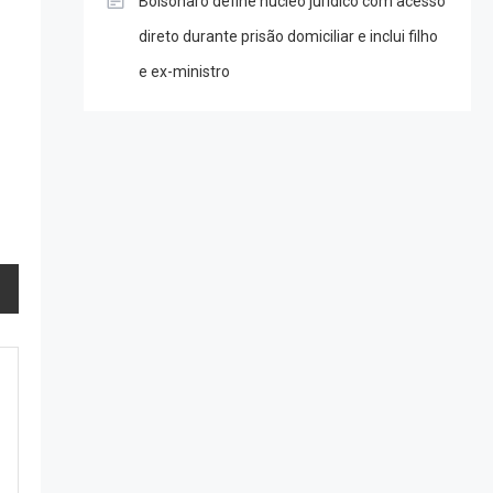
Bolsonaro define núcleo jurídico com acesso
direto durante prisão domiciliar e inclui filho
e ex-ministro