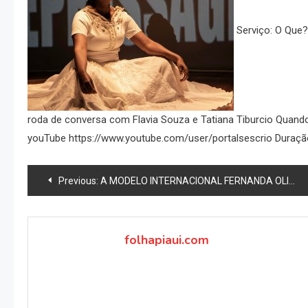
Serviço: O Que
roda de conversa com Flavia Souza e Tatiana Tiburcio Quando
youTube https://www.youtube.com/user/portalsescrio Duração:
Navegação
Previous:
A MODELO INTERNACIONAL FERNANDA OLIVE FOI FLAGRADA COM NOVO AFFAIR
de
Post
folhapiaui.com