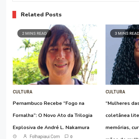
Related Posts
2 MINS READ
3 MINS REA
CULTURA
CULTURA
Pernambuco Recebe “Fogo na
“Mulheres das
Fornalha”: O Novo Ato da Trilogia
coletânea lite
Explosiva de André L. Nakamura
memórias, cur
Folhapiaui.com
0