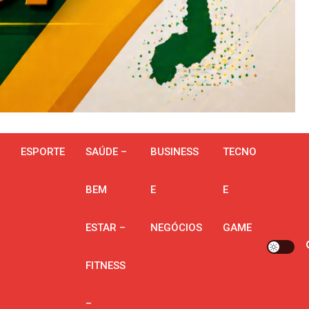
ESPORTE
SAÚDE –
BUSINESS
TECNO
BEM
E
E
ESTAR –
NEGÓCIOS
GAME
FITNESS
–