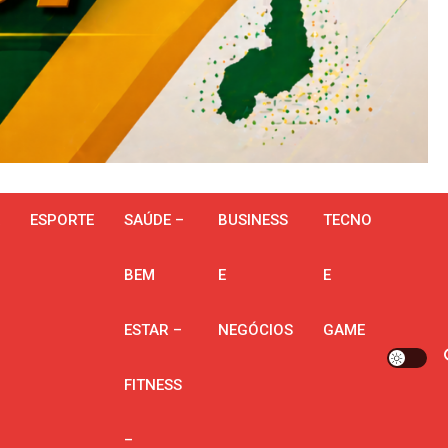
ESPORTE
SAÚDE –
BUSINESS
TECNO
BEM
E
E
ESTAR –
NEGÓCIOS
GAME
FITNESS
–