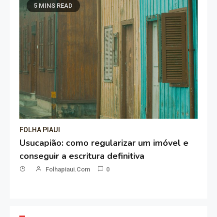
5 MINS READ
FOLHA PIAUI
CO
Usucapião: como regularizar um imóvel e
Er
conseguir a escritura definitiva
Cr
Folhapiaui.com
0