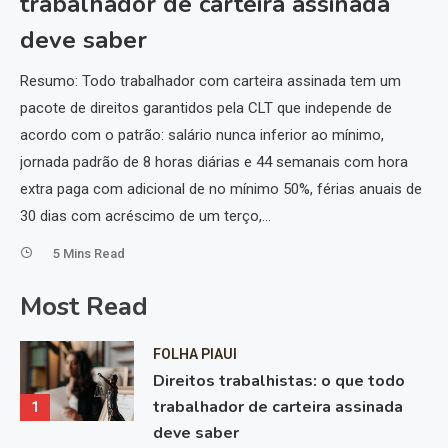
o
trabalhador de carteira assinada
i
deve saber
d
Resumo: Todo trabalhador com carteira assinada tem um
Re
am
pacote de direitos garantidos pela CLT que independe de
um
s
acordo com o patrão: salário nunca inferior ao mínimo,
def
 em
jornada padrão de 8 horas diárias e 44 semanais com hora
co
ue
extra paga com adicional de no mínimo 50%, férias anuais de
de
30 dias com acréscimo de um terço,…
co
5 Mins Read
Most Read
FOLHA PIAUI
Direitos trabalhistas: o que todo
trabalhador de carteira assinada
1
deve saber