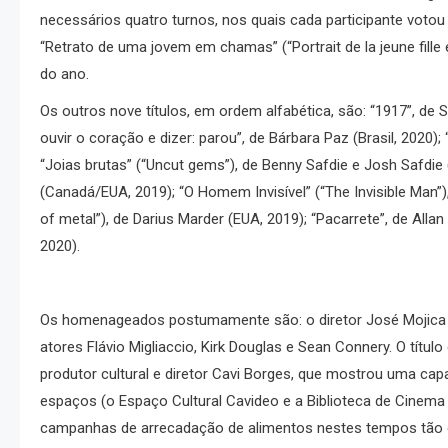
necessários quatro turnos, nos quais cada participante voto
“Retrato de uma jovem em chamas” (“Portrait de la jeune fille 
do ano.
Os outros nove títulos, em ordem alfabética, são: “1917”, 
ouvir o coração e dizer: parou”, de Bárbara Paz (Brasil, 2020)
“Joias brutas” (“Uncut gems”), de Benny Safdie e Josh Safdie (
(Canadá/EUA, 2019); “O Homem Invisível” (“The Invisible Man”)
of metal”), de Darius Marder (EUA, 2019); “Pacarrete”, de Alla
2020).
Os homenageados postumamente são: o diretor José Mojica M
atores Flávio Migliaccio, Kirk Douglas e Sean Connery. O títul
produtor cultural e diretor Cavi Borges, que mostrou uma cap
espaços (o Espaço Cultural Cavideo e a Biblioteca de Cinema
campanhas de arrecadação de alimentos nestes tempos tão di