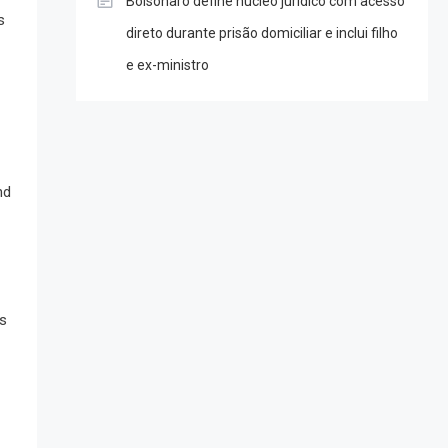
Bolsonaro define núcleo jurídico com acesso
s
direto durante prisão domiciliar e inclui filho
e ex-ministro
nd
s