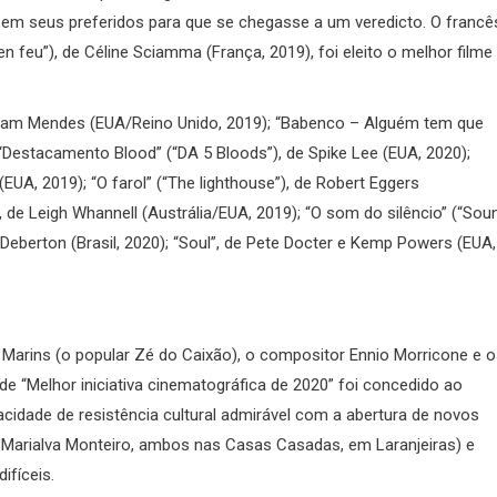
u em seus preferidos para que se chegasse a um veredicto. O francê
en feu”), de Céline Sciamma (França, 2019), foi eleito o melhor filme
de Sam Mendes (EUA/Reino Unido, 2019); “Babenco – Alguém tem que
; “Destacamento Blood” (“DA 5 Bloods”), de Spike Lee (EUA, 2020);
EUA, 2019); “O farol” (“The lighthouse”), de Robert Eggers
, de Leigh Whannell (Austrália/EUA, 2019); “O som do silêncio” (“Sou
n Deberton (Brasil, 2020); “Soul”, de Pete Docter e Kemp Powers (EUA,
arins (o popular Zé do Caixão), o compositor Ennio Morricone e o
o de “Melhor iniciativa cinematográfica de 2020” foi concedido ao
acidade de resistência cultural admirável com a abertura de novos
 Marialva Monteiro, ambos nas Casas Casadas, em Laranjeiras) e
fíceis.