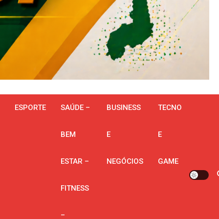
ESPORTE
SAÚDE –
BUSINESS
TECNO
BEM
E
E
ESTAR –
NEGÓCIOS
GAME
FITNESS
–