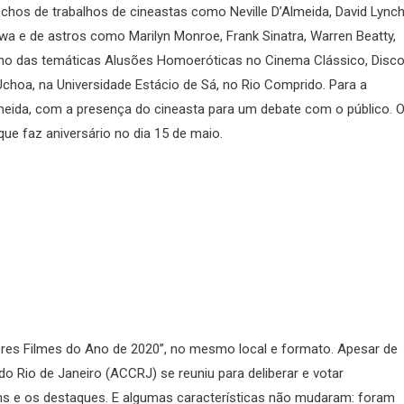
chos de trabalhos de cineastas como Neville D’Almeida, David Lynch
wa e de astros como Marilyn Monroe, Frank Sinatra, Warren Beatty,
no das temáticas Alusões Homoeróticas no Cinema Clássico, Disco
hoa, na Universidade Estácio de Sá, no Rio Comprido. Para a
D’Almeida, com a presença do cineasta para um debate com o público. 
que faz aniversário no dia 15 de maio.
hores Filmes do Ano de 2020”, no mesmo local e formato. Apesar de
 Rio de Janeiro (ACCRJ) se reuniu para deliberar e votar
s e os destaques. E algumas características não mudaram: foram