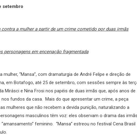
de setembro
ia contra a mulher a partir de um crime cometido por duas irmãs
ntes personagens em encenação fragmentada
 a mulher, “Mansa”, com dramaturgia de André Felipe e direção de
nha, em Botafogo, até 25 de setembro, com sessões sempre às terç
da Mirásci e Nina Frosi nos papéis de duas irmãs que, após anos de
 nos fundos da casa. Mais do que apresentar um crime, a peça
as mulheres que não recebem a devida punição, naturalizando a
personagens masculinos têm voz: eles observam o drama das irmã
 “amansamento” feminino. “Mansa” estreou no festival Cena Brasil
ulo.