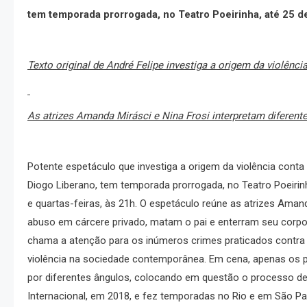
tem temporada prorrogada, no Teatro Poeirinha, até 25 
Texto original de André Felipe investiga a origem da violênc
As atrizes Amanda Mirásci e Nina Frosi interpretam difere
Potente espetáculo que investiga a origem da violência conta
Diogo Liberano, tem temporada prorrogada, no Teatro Poeiri
e quartas-feiras, às 21h. O espetáculo reúne as atrizes Aman
abuso em cárcere privado, matam o pai e enterram seu corpo
chama a atenção para os inúmeros crimes praticados contra 
violência na sociedade contemporânea. Em cena, apenas os 
por diferentes ângulos, colocando em questão o processo de
Internacional, em 2018, e fez temporadas no Rio e em São Pa