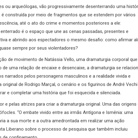
ves ou arqueólogas, vão progressivamente desenterrando uma histór
ia é construída por meio de fragmentos que se estendem por vários
escência, até o ato do crime e momentos posteriores a ele:
oi enterrado é o espaço que une as cenas passadas, presentes e
tiva e abrindo aos espectadores o mesmo desafio: como afirmar a
 quase sempre por seus violentadores?
eção de movimento de Natássia Vello, uma dramaturgia corporal que
 de uma relação de encaixe e desencaixe, a dramaturgia se relacio
s narrados pelos personagens masculinos e a realidade vivida e
original de Rodrigo Marçal, o cenário e os figurinos de André Vechi
ar e completar uma história que foi esquecida e silenciada.
or e pelas atrizes para criar a dramaturgia original. Uma das origens
Sófocles. “O embate vivido entre as irmãs Antígona e Ismênia: uma
ria a sua morte e a outra amedrontada em realizar uma ação
ta Liberano sobre o processo de pesquisa que também incluiu
es de confinamento.