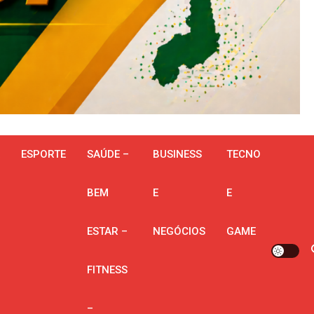
ESPORTE
SAÚDE –
BUSINESS
TECNO
BEM
E
E
ESTAR –
NEGÓCIOS
GAME
FITNESS
–