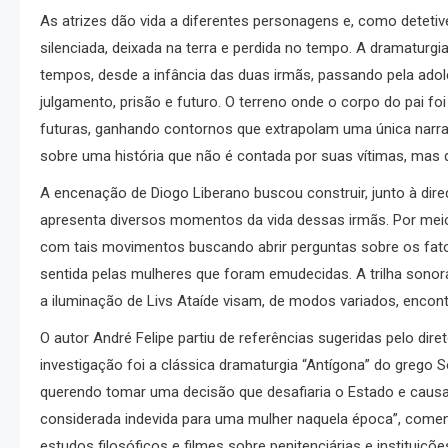
As atrizes dão vida a diferentes personagens e, como deteti
silenciada, deixada na terra e perdida no tempo. A dramaturg
tempos, desde a infância das duas irmãs, passando pela adol
julgamento, prisão e futuro. O terreno onde o corpo do pai f
futuras, ganhando contornos que extrapolam uma única narra
sobre uma história que não é contada por suas vítimas, mas
A encenação de Diogo Liberano buscou construir, junto à dir
apresenta diversos momentos da vida dessas irmãs. Por meio
com tais movimentos buscando abrir perguntas sobre os fato
sentida pelas mulheres que foram emudecidas. A trilha sonora 
a iluminação de Livs Ataíde visam, de modos variados, encontr
O autor André Felipe partiu de referências sugeridas pelo diret
investigação foi a clássica dramaturgia “Antígona” do grego 
querendo tomar uma decisão que desafiaria o Estado e causa
considerada indevida para uma mulher naquela época”, comen
estudos filosóficos e filmes sobre penitenciárias e instituiçõ