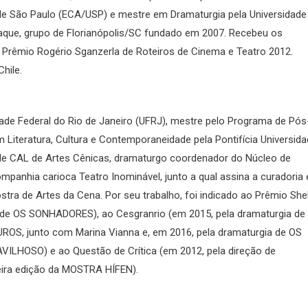
de São Paulo (ECA/USP) e mestre em Dramaturgia pela Universidade
araque, grupo de Florianópolis/SC fundado em 2007. Recebeu os
Prêmio Rogério Sganzerla de Roteiros de Cinema e Teatro 2012.
hile.
dade Federal do Rio de Janeiro (UFRJ), mestre pelo Programa de Pós
teratura, Cultura e Contemporaneidade pela Pontifícia Universida
dade CAL de Artes Cênicas, dramaturgo coordenador do Núcleo de
ompanhia carioca Teatro Inominável, junto a qual assina a curadoria 
a de Artes da Cena. Por seu trabalho, foi indicado ao Prêmio Shel
 de OS SONHADORES), ao Cesgranrio (em 2015, pela dramaturgia de
, junto com Marina Vianna e, em 2016, pela dramaturgia de OS
ILHOSO) e ao Questão de Crítica (em 2012, pela direção de
meira edição da MOSTRA HÍFEN).