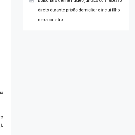
Bolsonaro define núcleo jurídico com acesso
direto durante prisão domiciliar e inclui filho
e ex-ministro
ia
o
ro
),