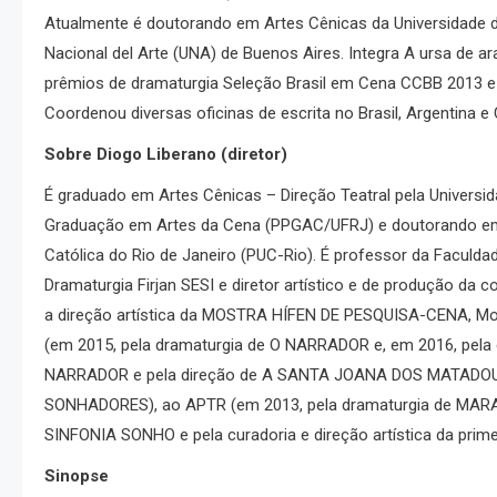
Atualmente é doutorando em Artes Cênicas da Universidade 
Nacional del Arte (UNA) de Buenos Aires. Integra A ursa de 
prêmios de dramaturgia Seleção Brasil em Cena CCBB 2013 e 
Coordenou diversas oficinas de escrita no Brasil, Argentina e C
Sobre Diogo Liberano (diretor)
É graduado em Artes Cênicas – Direção Teatral pela Universi
Graduação em Artes da Cena (PPGAC/UFRJ) e doutorando em Li
Católica do Rio de Janeiro (PUC-Rio). É professor da Facul
Dramaturgia Firjan SESI e diretor artístico e de produção da c
a direção artística da MOSTRA HÍFEN DE PESQUISA-CENA, Mostr
(em 2015, pela dramaturgia de O NARRADOR e, em 2016, pela
NARRADOR e pela direção de A SANTA JOANA DOS MATADOUROS
SONHADORES), ao APTR (em 2013, pela dramaturgia de MARAV
SINFONIA SONHO e pela curadoria e direção artística da pri
Sinopse