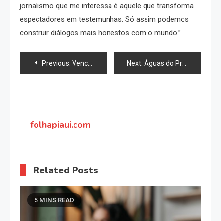
jornalismo que me interessa é aquele que transforma
espectadores em testemunhas. Só assim podemos
construir diálogos mais honestos com o mundo.”
Navegação
Previous:
Vencedor do Prêmio Clarice Lispector de 2024, Marcel Cervantes de Oliveira propõe uma Revolução Decolonial na obra “Precisamos de um novo Paradigma em Proteção Social?”
Next:
Águas do Progresso: Como R$ 2 Bilhões Estão Remodelando a Navegação e a Economia da Amazônia
de
Post
folhapiaui.com
Related Posts
5 MINS READ