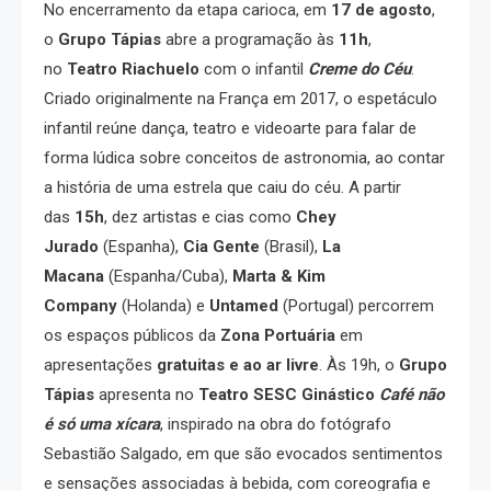
No encerramento da etapa carioca, em
17 de agosto
,
o
Grupo Tápias
abre a programação às
11h
,
no
Teatro Riachuelo
com o infantil
Creme do Céu
.
Criado originalmente na França em 2017, o espetáculo
infantil reúne dança, teatro e videoarte para falar de
forma lúdica sobre conceitos de astronomia, ao contar
a história de uma estrela que caiu do céu. A partir
das
15h
, dez artistas e cias como
Chey
Jurado
(Espanha),
Cia Gente
(Brasil),
La
Macana
(Espanha/Cuba),
Marta & Kim
Company
(Holanda) e
Untamed
(Portugal) percorrem
os espaços públicos da
Zona Portuária
em
apresentações
gratuitas e ao ar livre
. Às 19h, o
Grupo
Tápias
apresenta no
Teatro SESC Ginástico
Café não
é só uma xícara
, inspirado na obra do fotógrafo
Sebastião Salgado, em que são evocados sentimentos
e sensações associadas à bebida, com coreografia e