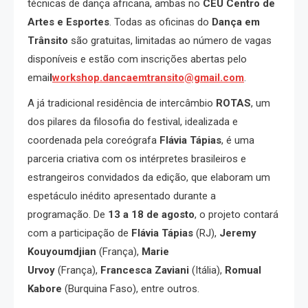
técnicas de dança africana, ambas no
CEU Centro de
Artes e Esportes
. Todas as oficinas do
Dança em
Trânsito
são gratuitas, limitadas ao número de vagas
disponíveis e estão com inscrições abertas pelo
emai
l
workshop.dancaemtransito@gmail.com
.
A já tradicional residência de intercâmbio
ROTAS
, um
dos pilares da filosofia do festival, idealizada e
coordenada pela coreógrafa
Flávia Tápias
, é uma
parceria criativa com os intérpretes brasileiros e
estrangeiros convidados da edição, que elaboram um
espetáculo inédito apresentado durante a
programação. De
13 a 18 de agosto
, o projeto contará
com a participação de
Flávia Tápias
(RJ),
Jeremy
Kouyoumdjian
(França),
Marie
Urvoy
(França),
Francesca Zaviani
(Itália),
Romual
Kabore
(Burquina Faso), entre outros.