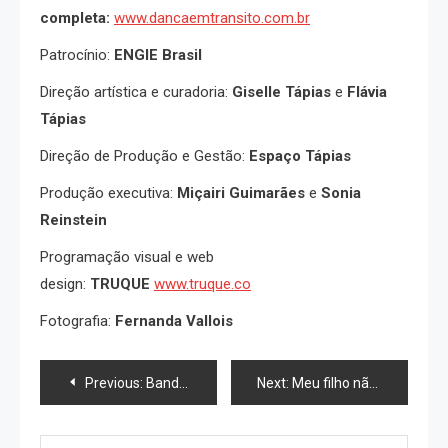
completa:
www.dancaemtransito.com.br
Patrocínio:
ENGIE Brasil
Direção artística e curadoria:
Giselle Tápias
e
Flávia
Tápias
Direção de Produção e Gestão:
Espaço Tápias
Produção executiva:
Miçairi Guimarães
e
Sonia
Reinstein
Programação visual e web
design:
TRUQUE
www.truque.co
Fotografia:
Fernanda Vallois
Navegação
Previous:
Banda indicada para o Grammy Latino é atração do festival nesta sexta-feira, dia 9, na Tijuca
Next:
Meu filho não sai do celular, o que fazer? Especialista responde
de