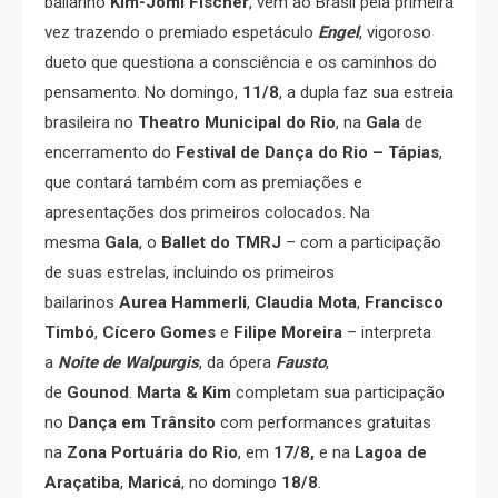
bailarino
Kim-Jomi Fischer
, vem ao Brasil pela primeira
vez trazendo o premiado espetáculo
Engel
, vigoroso
dueto que questiona a consciência e os caminhos do
pensamento. No domingo,
11/8
, a dupla faz sua estreia
brasileira no
Theatro Municipal do Rio
, na
Gala
de
encerramento do
Festival de Dança do Rio – Tápias
,
que contará também com as premiações e
apresentações dos primeiros colocados. Na
mesma
Gala
, o
Ballet do TMRJ
– com a participação
de suas estrelas, incluindo os primeiros
bailarinos
Aurea Hammerli
,
Claudia Mota
,
Francisco
Timbó
,
Cícero Gomes
e
Filipe
Moreira
– interpreta
a
Noite de Walpurgis
, da ópera
Fausto
,
de
Gounod
.
Marta & Kim
completam sua participação
no
Dança em Trânsito
com performances gratuitas
na
Zona Portuária do Rio
, em
17/8,
e na
Lagoa de
Araçatiba
,
Maricá
, no domingo
18/8
.