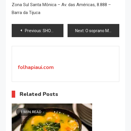
Zona Sul Santa Mônica – Av. das Américas, 8.888 –
Barra da Tijuca
Navegação
Previous:
SHOW NOS CHAMAM ÉBANO NO TEATRO MUNICIPAL DE NITERÓI
Next:
O soprano Maria Pia Piscitelli dará voz às rainhas da dinastia Tudor
de
Post
folhapiaui.com
Related Posts
1 MIN READ