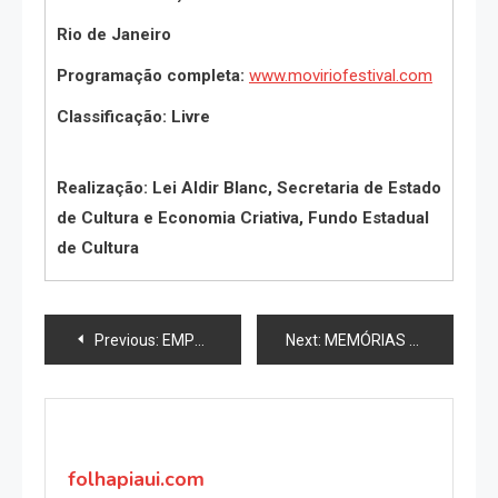
Rio de Janeiro
Programação completa:
www.moviriofestival.com
Classificação: Livre
Realização: Lei Aldir Blanc, Secretaria de Estado
de Cultura e Economia Criativa, Fundo Estadual
de Cultura
Navegação
Previous:
EMPRESA DE INTERCÂMBIO ESTUDANTIL CHEGA AO BRASIL
Next:
MEMÓRIAS PÓSTUMAS DE BRÁS CUBAS SE APRESENTA ON LINE!
de
Post
folhapiaui.com