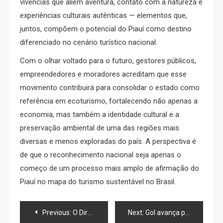
vivências que aliem aventura, contato com a natureza e
experiências culturais autênticas — elementos que,
juntos, compõem o potencial do Piauí como destino
diferenciado no cenário turístico nacional.
Com o olhar voltado para o futuro, gestores públicos,
empreendedores e moradores acreditam que esse
movimento contribuirá para consolidar o estado como
referência em ecoturismo, fortalecendo não apenas a
economia, mas também a identidade cultural e a
preservação ambiental de uma das regiões mais
diversas e menos exploradas do país. A perspectiva é
de que o reconhecimento nacional seja apenas o
começo de um processo mais amplo de afirmação do
Piauí no mapa do turismo sustentável no Brasil.
Navegação
Previous:
O Direito em movimento: um guia prático para quem deseja atuar desde o início da carreira
Next:
Gol avança para fechar capital após aval da CVM e prepara saída da Bolsa