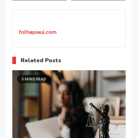
de
Post
folhapiaui.com
Related Posts
5 MINS READ